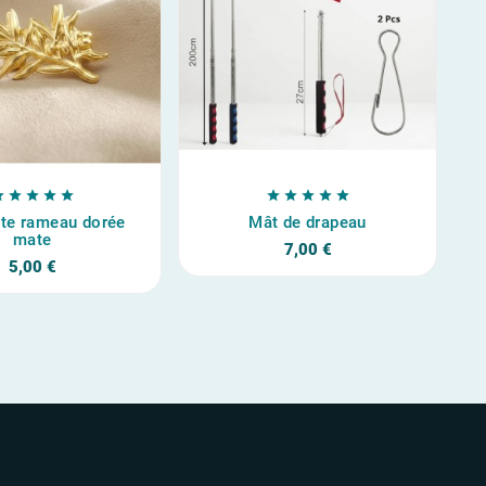










tte rameau dorée
Mât de drapeau
mate
7,00 €
5,00 €