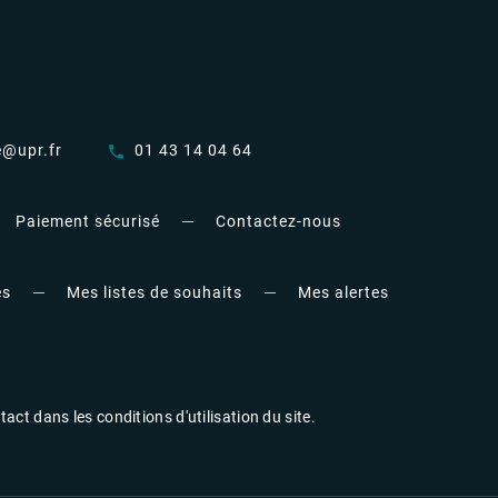
e@upr.fr
01 43 14 04 64
call
Paiement sécurisé
Contactez-nous
es
Mes listes de souhaits
Mes alertes
t dans les conditions d'utilisation du site.