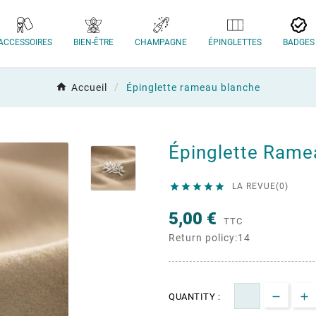
ACCESSOIRES
BIEN-ÊTRE
CHAMPAGNE
ÉPINGLETTES
BADGES
Accueil
Épinglette rameau blanche
Épinglette Rame





LA REVUE(0)
5,00 €
TTC
Return policy:14
QUANTITY :