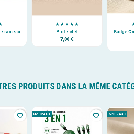






te rameau
Porte-clef
Badge Cr
7,00 €
TRES PRODUITS DANS LA MÊME CATÉG
Nouveau
Nouveau
favorite_border
favorite_border