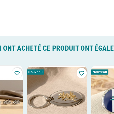
I ONT ACHETÉ CE PRODUIT ONT ÉGAL
Nouveau
Nouveau
favorite_border
favorite_border