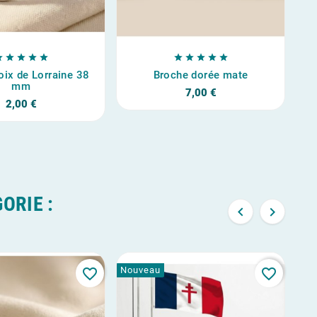










oix de Lorraine 38
Broche dorée mate
mm
7,00 €
2,00 €
ORIE :


Nouveau
No
favorite_border
favorite_border