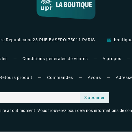
re Républicaine
28 RUE BASFROI
75011 PARIS
boutiqu
email
ales
Conditions générales de ventes
A propos
Retours produit
Commandes
Avoirs
Adress
S’abonner
re à tout moment. Vous trouverez pour cela nos informations de contac