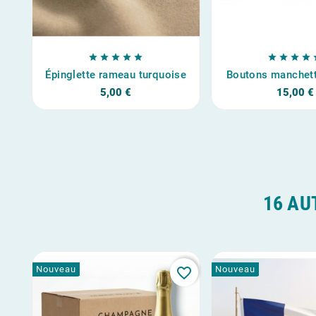









Épinglette rameau turquoise
Boutons manchet
5,00 €
15,00 €
16 AU
Nouveau
Nouveau
favorite_border