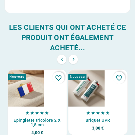
LES CLIENTS QUI ONT ACHETÉ CE
PRODUIT ONT ÉGALEMENT
ACHETÉ...


favorite_border
favorite_border
Nouveau
Nouveau
No










Épinglette tricolore 2 X
Briquet UPR
1,5 cm
3,00 €
4,00 €