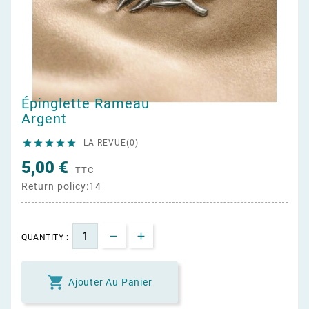
Épinglette Rameau
Argent





LA REVUE(0)
5,00 €
TTC
Return policy:14
QUANTITY :

Ajouter Au Panier