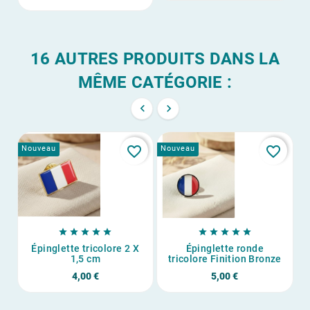
16 AUTRES PRODUITS DANS LA
MÊME CATÉGORIE :


favorite_border
favorite_border
Nouveau
Nouveau
No










Épinglette tricolore 2 X
Épinglette ronde
1,5 cm
tricolore Finition Bronze
4,00 €
5,00 €