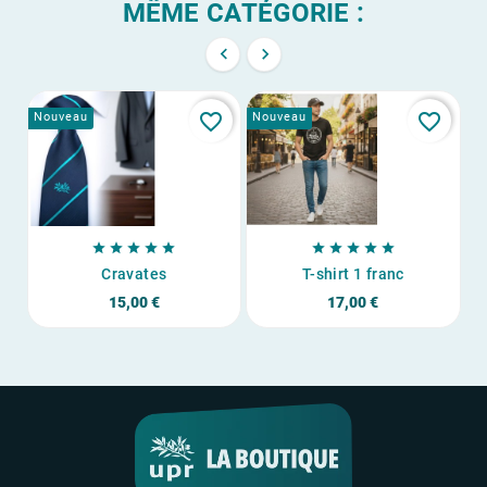
MÊME CATÉGORIE :


favorite_border
favorite_border
Nouveau
Nouveau
No










Cravates
T-shirt 1 franc
15,00 €
17,00 €