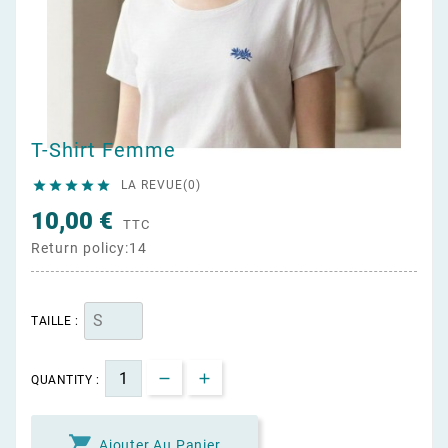
T-Shirt Femme





LA REVUE(0)
10,00 €
TTC
Return policy:14
TAILLE :
QUANTITY :

Ajouter Au Panier