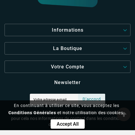

Informations

La Boutique

Votre Compte
Newsletter
D'accord
En continuant à utiliser ce site, vous acceptez les
Vous pouvez vous désinscrire à tout moment. Vous trouverez
Conditions Générales
et notre utilisation des cookies.
pour cela nos informations de contact dans les conditions
Accept All
d'utilisation du site.