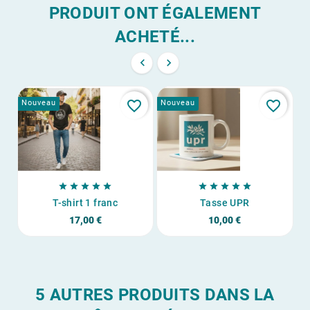
PRODUIT ONT ÉGALEMENT
ACHETÉ...


favorite_border
favorite_border
Nouveau
Nouveau
No










T-shirt 1 franc
Tasse UPR
17,00 €
10,00 €
5 AUTRES PRODUITS DANS LA