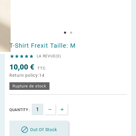
T-Shirt Frexit Taille: M





LA REVUE(0)
10,00 €
TTC
Return policy:14
Rupture de stock
QUANTITY :

Out Of Stock