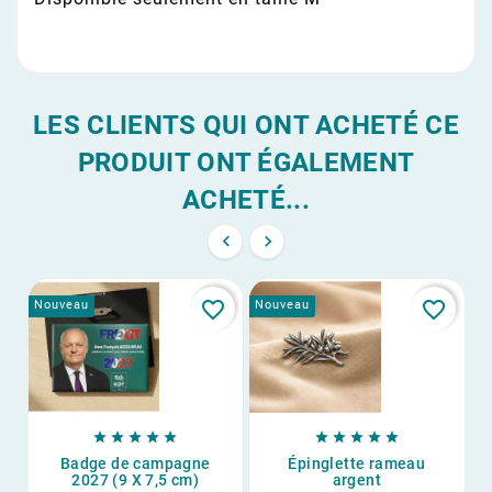
LES CLIENTS QUI ONT ACHETÉ CE
PRODUIT ONT ÉGALEMENT
ACHETÉ...


favorite_border
favorite_border
Nouveau
Nouveau
No










Badge de campagne
Épinglette rameau
2027 (9 X 7,5 cm)
argent