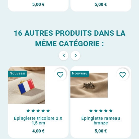
5,00 €
5,00 €
16 AUTRES PRODUITS DANS LA
MÊME CATÉGORIE :


favorite_border
favorite_border
Nouveau
Nouveau
No










Épinglette tricolore 2 X
Épinglette rameau
1,5 cm
bronze
4,00 €
5,00 €