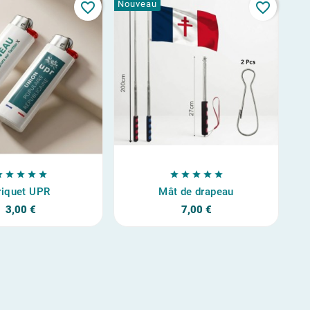
Nouveau
No
favorite_border
favorite_border










riquet UPR
Mât de drapeau
3,00 €
7,00 €