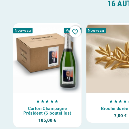
16 AU
Nouveau
Promo !
Nouveau
favorite_border









Carton Champagne
Broche dorée
Président (6 bouteilles)
7,00 €
185,00 €