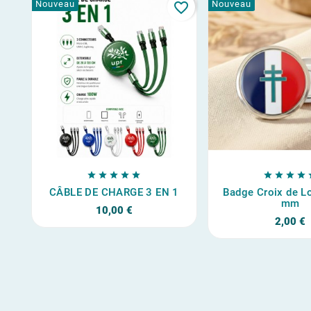
Nouveau
Nouveau
favorite_border









CÂBLE DE CHARGE 3 EN 1
Badge Croix de Lo
mm
10,00 €
2,00 €