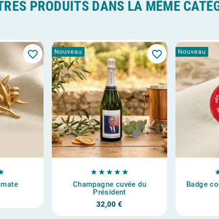
TRES PRODUITS DANS LA MÊME CATÉG
Nouveau
Nouveau
favorite_border
favorite_border






 mate
Champagne cuvée du
Badge co
Président
32,00 €