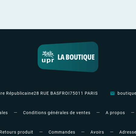
re Républicaine
28 RUE BASFROI
75011 PARIS
boutiqu
email
ales
Conditions générales de ventes
A propos
Retours produit
Commandes
Avoirs
Adress