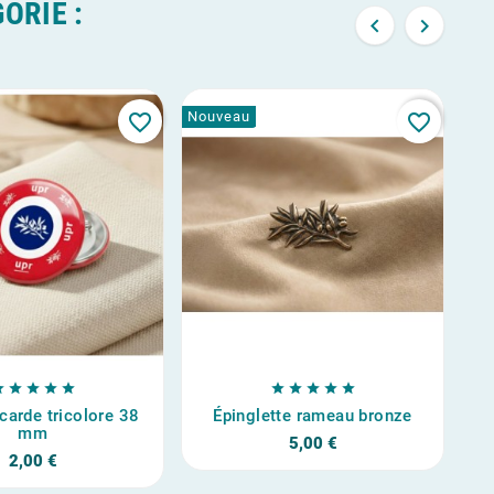
ORIE :


Nouveau
No
favorite_border
favorite_border










carde tricolore 38
Épinglette rameau bronze
C
mm
5,00 €
2,00 €